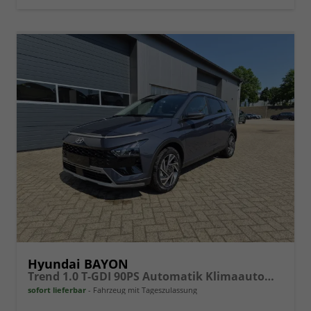
Hyundai BAYON
Trend 1.0 T-GDI 90PS Automatik Klimaautomatik Rückf.Kamera Parksensoren Sitzheizung Lenkradheizung Bluetooth Touchscreen Tempomat Apple CarPlay + Android Auto 16"LM
sofort lieferbar
Fahrzeug mit Tageszulassung