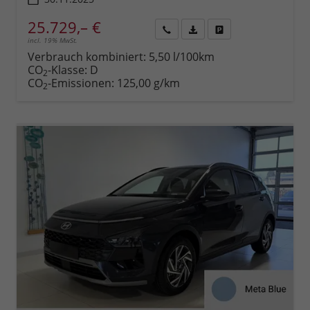
25.729,– €
incl. 19% MwSt.
Rückruf
PDF-
Fahrzeug
anfordern
Datei,
drucken,
Verbrauch kombiniert:
5,50 l/100km
Fahrzeugexposé
parken
CO
-Klasse:
D
2
drucken
oder
CO
-Emissionen:
125,00 g/km
2
vergleichen