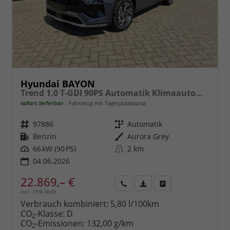
Hyundai BAYON
Trend 1.0 T-GDI 90PS Automatik Klimaautomatik Rückf.Kamera Parksensoren Sitzheizung Lenkradheizung Bluetooth Touchscreen Tempomat Apple CarPlay + Android Auto 16"LM
sofort lieferbar
Fahrzeug mit Tageszulassung
Fahrzeugnr.
97886
Getriebe
Automatik
Kraftstoff
Benzin
Außenfarbe
Aurora Grey
Leistung
66 kW (90 PS)
Kilometerstand
2 km
04.06.2026
22.869,– €
incl. 19% MwSt.
Rückruf
PDF-
Fahrzeug
anfordern
Datei,
drucken,
Verbrauch kombiniert:
5,80 l/100km
Fahrzeugexposé
parken
CO
-Klasse:
D
2
drucken
oder
CO
-Emissionen:
132,00 g/km
2
vergleichen