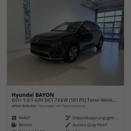
Hyundai BAYON
GO+ 1.0 T-GDI DCT 74 kW (101 PS) Toter-Winkel-Assistent, Induktive Ladestation, Comfort-Paket, Lenkradheizung, Sitzheizung, DAB, Android Auto, Apple CarPlay, Navigationssystem, LED-Scheinwerfer, Einparkhilfe, Rückfahrkamera, uvm.
sofort lieferbar
Neuwagen mit Tageszulassung
Fahrzeugnr.
94407
Getriebe
Doppelkupplungsgetriebe (DSG)
Kraftstoff
Benzin
Außenfarbe
Aurora Gray Pearl