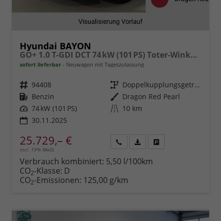
Hyundai BAYON
GO+ 1.0 T-GDI DCT 74 kW (101 PS) Toter-Winkel-Assistent, Induktive Ladestation, Comfort-Paket, Lenkradheizung, Sitzheizung, DAB, Android Auto, Apple CarPlay, Navigationssystem, LED-Scheinwerfer, Einparkhilfe, Rückfahrkamera, uvm.
sofort lieferbar
Neuwagen mit Tageszulassung
Fahrzeugnr.
94408
Getriebe
Doppelkupplungsgetriebe (DSG)
Kraftstoff
Benzin
Außenfarbe
Dragon Red Pearl
Leistung
74 kW (101 PS)
Kilometerstand
10 km
30.11.2025
25.729,– €
incl. 19% MwSt.
Rückruf
PDF-
Fahrzeug
anfordern
Datei,
drucken,
Verbrauch kombiniert:
5,50 l/100km
Fahrzeugexposé
parken
CO
-Klasse:
D
2
drucken
oder
CO
-Emissionen:
125,00 g/km
2
vergleichen