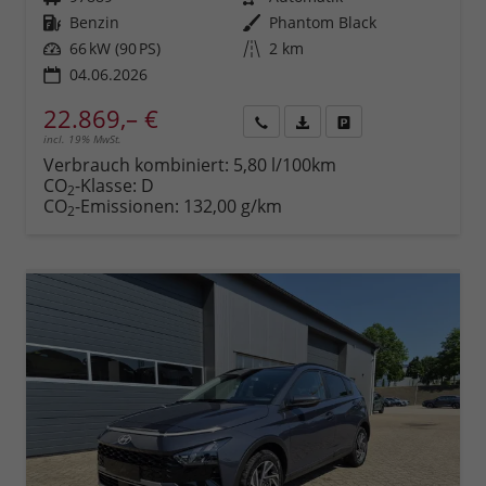
Kraftstoff
Benzin
Außenfarbe
Phantom Black
Leistung
66 kW (90 PS)
Kilometerstand
2 km
04.06.2026
22.869,– €
incl. 19% MwSt.
Rückruf
PDF-
Fahrzeug
anfordern
Datei,
drucken,
Verbrauch kombiniert:
5,80 l/100km
Fahrzeugexposé
parken
CO
-Klasse:
D
2
drucken
oder
CO
-Emissionen:
132,00 g/km
2
vergleichen