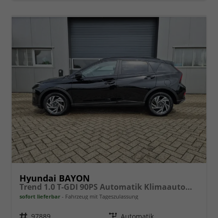
Hyundai BAYON
Trend 1.0 T-GDI 90PS Automatik Klimaautomatik Rückf.Kamera Parksensoren Sitzheizung Lenkradheizung Bluetooth Touchscreen Tempomat Apple CarPlay + Android Auto 16"LM
sofort lieferbar
Fahrzeug mit Tageszulassung
Fahrzeugnr.
97889
Getriebe
Automatik