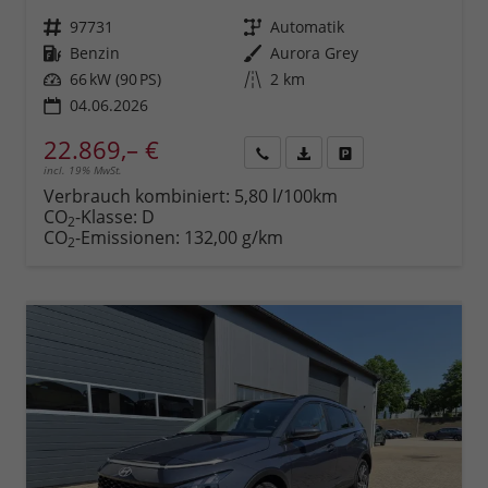
Fahrzeugnr.
97731
Getriebe
Automatik
Kraftstoff
Benzin
Außenfarbe
Aurora Grey
Leistung
66 kW (90 PS)
Kilometerstand
2 km
04.06.2026
22.869,– €
incl. 19% MwSt.
Rückruf
PDF-
Fahrzeug
anfordern
Datei,
drucken,
Verbrauch kombiniert:
5,80 l/100km
Fahrzeugexposé
parken
CO
-Klasse:
D
2
drucken
oder
CO
-Emissionen:
132,00 g/km
2
vergleichen