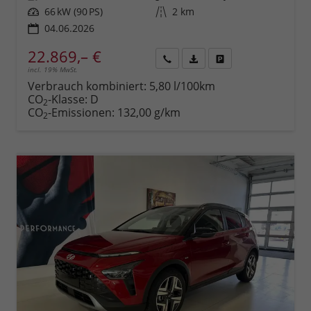
Leistung
66 kW (90 PS)
Kilometerstand
2 km
04.06.2026
22.869,– €
incl. 19% MwSt.
Rückruf
PDF-
Fahrzeug
anfordern
Datei,
drucken,
Verbrauch kombiniert:
5,80 l/100km
Fahrzeugexposé
parken
CO
-Klasse:
D
2
drucken
oder
CO
-Emissionen:
132,00 g/km
2
vergleichen