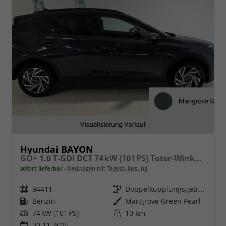
Hyundai BAYON
GO+ 1.0 T-GDI DCT 74 kW (101 PS) Toter-Winkel-Assistent, Induktive Ladestation, Comfort-Paket, Lenkradheizung, Sitzheizung, DAB, Android Auto, Apple CarPlay, Navigationssystem, LED-Scheinwerfer, Einparkhilfe, Rückfahrkamera, uvm.
sofort lieferbar
Neuwagen mit Tageszulassung
Fahrzeugnr.
94411
Getriebe
Doppelkupplungsgetriebe (DSG)
Kraftstoff
Benzin
Außenfarbe
Mangrove Green Pearl
Leistung
74 kW (101 PS)
Kilometerstand
10 km
30.11.2025