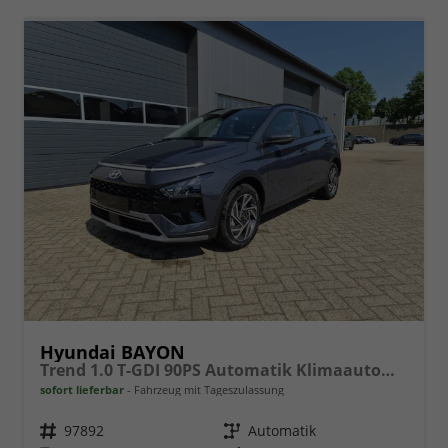
Hyundai BAYON
Trend 1.0 T-GDI 90PS Automatik Klimaautomatik Rückf.Kamera Parksensoren Sitzheizung Lenkradheizung Bluetooth Touchscreen Tempomat Apple CarPlay + Android Auto 16"LM
sofort lieferbar
Fahrzeug mit Tageszulassung
Fahrzeugnr.
97892
Getriebe
Automatik