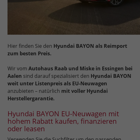
Hier finden Sie den
Hyundai BAYON als Reimport
zum besten Preis.
Wir vom
Autohaus Raab und Miske in Essingen bei
Aalen
sind darauf spezialisiert den
Hyundai BAYON
weit unter Listenpreis als EU-Neuwagen
anzubieten – natürlich
mit voller Hyundai
Herstellergarantie.
Hyundai BAYON EU-Neuwagen mit
hohem Rabatt kaufen, finanzieren
oder leasen
Verwenden Sie die Suchfilter um den passenden