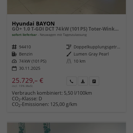
Hyundai BAYON
GO+ 1.0 T-GDI DCT 74 kW (101 PS) Toter-Winkel-Assistent, Induktive Ladestation, Comfort-Paket, Lenkradheizung, Sitzheizung, DAB, Android Auto, Apple CarPlay, Navigationssystem, LED-Scheinwerfer, Einparkhilfe, Rückfahrkamera, uvm.
sofort lieferbar
Neuwagen mit Tageszulassung
Fahrzeugnr.
94410
Getriebe
Doppelkupplungsgetriebe (DSG)
Kraftstoff
Benzin
Außenfarbe
Lumen Gray Pearl
Leistung
74 kW (101 PS)
Kilometerstand
10 km
30.11.2025
25.729,– €
incl. 19% MwSt.
Rückruf
PDF-
Fahrzeug
anfordern
Datei,
drucken,
Verbrauch kombiniert:
5,50 l/100km
Fahrzeugexposé
parken
CO
-Klasse:
D
2
drucken
oder
CO
-Emissionen:
125,00 g/km
2
vergleichen