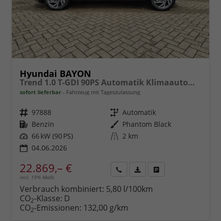
Hyundai BAYON
Trend 1.0 T-GDI 90PS Automatik Klimaautomatik Rückf.Kamera Parksensoren Sitzheizung Lenkradheizung Bluetooth Touchscreen Tempomat Apple CarPlay + Android Auto 16"LM
sofort lieferbar
Fahrzeug mit Tageszulassung
Fahrzeugnr.
97888
Getriebe
Automatik
Kraftstoff
Benzin
Außenfarbe
Phantom Black
Leistung
66 kW (90 PS)
Kilometerstand
2 km
04.06.2026
22.869,– €
incl. 19% MwSt.
Rückruf
PDF-
Fahrzeug
anfordern
Datei,
drucken,
Verbrauch kombiniert:
5,80 l/100km
Fahrzeugexposé
parken
CO
-Klasse:
D
2
drucken
oder
CO
-Emissionen:
132,00 g/km
2
vergleichen