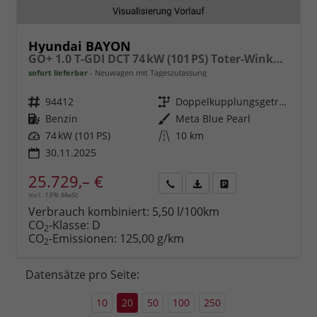
Hyundai BAYON
GO+ 1.0 T-GDI DCT 74 kW (101 PS) Toter-Winkel-Assistent, Induktive Ladestation, Comfort-Paket, Lenkradheizung, Sitzheizung, DAB, Android Auto, Apple CarPlay, Navigationssystem, LED-Scheinwerfer, Einparkhilfe, Rückfahrkamera, uvm.
sofort lieferbar
Neuwagen mit Tageszulassung
Fahrzeugnr.
94412
Getriebe
Doppelkupplungsgetriebe (DSG)
Kraftstoff
Benzin
Außenfarbe
Meta Blue Pearl
Leistung
74 kW (101 PS)
Kilometerstand
10 km
30.11.2025
25.729,– €
incl. 19% MwSt.
Rückruf
PDF-
Fahrzeug
anfordern
Datei,
drucken,
Verbrauch kombiniert:
5,50 l/100km
Fahrzeugexposé
parken
CO
-Klasse:
D
2
drucken
oder
CO
-Emissionen:
125,00 g/km
2
vergleichen
Datensätze pro Seite:
10
20
50
100
250