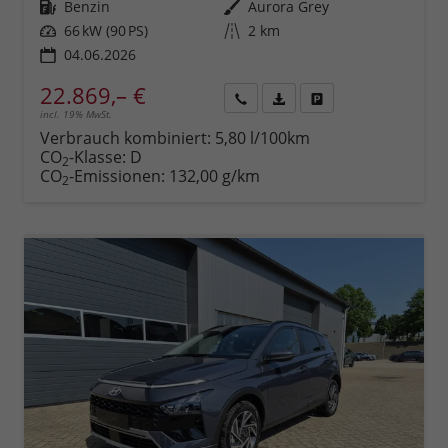
Kraftstoff
Benzin
Außenfarbe
Aurora Grey
Leistung
66 kW (90 PS)
Kilometerstand
2 km
04.06.2026
22.869,– €
incl. 19% MwSt.
Rückruf
PDF-
Fahrzeug
anfordern
Datei,
drucken,
Verbrauch kombiniert:
5,80 l/100km
Fahrzeugexposé
parken
CO
-Klasse:
D
2
drucken
oder
CO
-Emissionen:
132,00 g/km
2
vergleichen