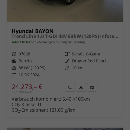
Hyundai BAYON
Trend Line 1.0 T-GDI 48V 88 kW (120 PS) Infotainment Paket mit Navigationssystem, Technik-Paket, Zwei-Ton-Lackierung, LED-Scheinwerfer, Bose Soundsystem, Einparkhilfe vorne und hinten inkl. Rückfahrkamera, Sitzheizung hinten, Lenkradheizung, uvm.
sofort lieferbar
Neuwagen mit Tageszulassung
Fahrzeugnr.
97068
Getriebe
Schalt. 6-Gang
Kraftstoff
Benzin
Außenfarbe
Dragon Red Pearl
Leistung
88 kW (120 PS)
Kilometerstand
10 km
10.06.2024
24.273,– €
incl. 19% MwSt.
Rückruf
PDF-
Fahrzeug
anfordern
Datei,
drucken,
Verbrauch kombiniert:
5,40 l/100km
Fahrzeugexposé
parken
CO
-Klasse:
D
2
drucken
oder
CO
-Emissionen:
121,00 g/km
2
vergleichen