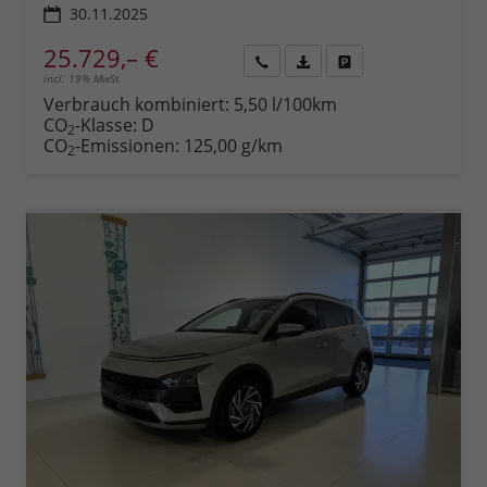
30.11.2025
25.729,– €
incl. 19% MwSt.
Rückruf
PDF-
Fahrzeug
anfordern
Datei,
drucken,
Verbrauch kombiniert:
5,50 l/100km
Fahrzeugexposé
parken
CO
-Klasse:
D
2
drucken
oder
CO
-Emissionen:
125,00 g/km
2
vergleichen