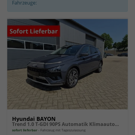
Fahrzeuge:
Hyundai BAYON
Trend 1.0 T-GDI 90PS Automatik Klimaautomatik Rückf.Kamera Parksensoren Sitzheizung Lenkradheizung Bluetooth Touchscreen Tempomat Apple CarPlay + Android Auto 16"LM
sofort lieferbar
Fahrzeug mit Tageszulassung