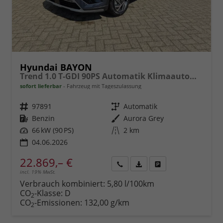
Hyundai BAYON
Trend 1.0 T-GDI 90PS Automatik Klimaautomatik Rückf.Kamera Parksensoren Sitzheizung Lenkradheizung Bluetooth Touchscreen Tempomat Apple CarPlay + Android Auto 16"LM
sofort lieferbar
Fahrzeug mit Tageszulassung
Fahrzeugnr.
97891
Getriebe
Automatik
Kraftstoff
Benzin
Außenfarbe
Aurora Grey
Leistung
66 kW (90 PS)
Kilometerstand
2 km
04.06.2026
22.869,– €
incl. 19% MwSt.
Rückruf
PDF-
Fahrzeug
anfordern
Datei,
drucken,
Verbrauch kombiniert:
5,80 l/100km
Fahrzeugexposé
parken
CO
-Klasse:
D
2
drucken
oder
CO
-Emissionen:
132,00 g/km
2
vergleichen