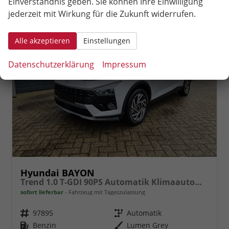
Einverständnis geben. Sie können Ihre Einwilligung
jederzeit mit Wirkung für die Zukunft widerrufen.
Alle akzeptieren
Einstellungen
Datenschutzerklärung
Impressum
Hyundai BAYON
Trend 1.0 T-GDI 90PS Automatik Klimaautomatik Rückf.Kamera Parksensoren Sitzheizung Lenkradheizung Bluetooth Touchscreen Tempomat Apple CarPlay + Android Auto 16"LM
sofort lieferbar
Fahrzeug mit Tageszulassung
Fahrzeugnr.
97895
Getriebe
Automatik
Kraftstoff
Benzin
Außenfarbe
Lumen Grey