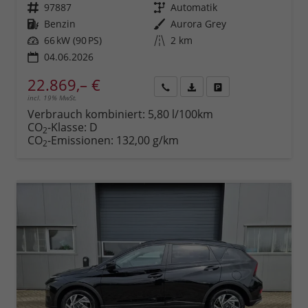
Fahrzeugnr.
97887
Getriebe
Automatik
Kraftstoff
Benzin
Außenfarbe
Aurora Grey
Leistung
66 kW (90 PS)
Kilometerstand
2 km
04.06.2026
22.869,– €
incl. 19% MwSt.
Rückruf
PDF-
Fahrzeug
anfordern
Datei,
drucken,
Verbrauch kombiniert:
5,80 l/100km
Fahrzeugexposé
parken
CO
-Klasse:
D
2
drucken
oder
CO
-Emissionen:
132,00 g/km
2
vergleichen