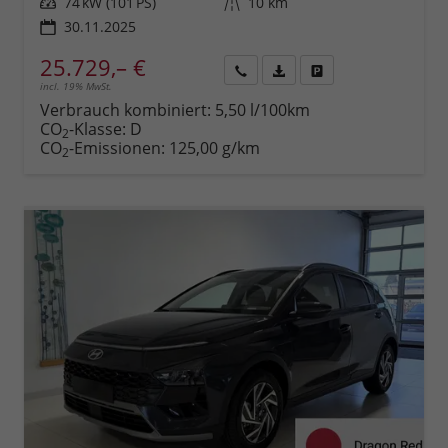
Leistung
74 kW (101 PS)
Kilometerstand
10 km
30.11.2025
25.729,– €
incl. 19% MwSt.
Rückruf
PDF-
Fahrzeug
anfordern
Datei,
drucken,
Verbrauch kombiniert:
5,50 l/100km
Fahrzeugexposé
parken
CO
-Klasse:
D
2
drucken
oder
CO
-Emissionen:
125,00 g/km
2
vergleichen