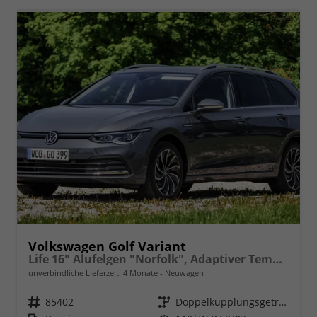
Volkswagen Golf Variant
Life 16" Alufelgen "Norfolk", Adaptiver Tempomat ACC, Sicht-Paket, Digital Cockpit Pro, LED-Scheinwerfer, Radio Composition 10,3" + Wireless App-Connect, Parksensoren vorn und hinten, Climatronic, M-Lederlenkrad, Reserverad, Dachreling uvm.
unverbindliche Lieferzeit:
4 Monate
Neuwagen
Fahrzeugnr.
85402
Getriebe
Doppelkupplungsgetriebe (DSG)