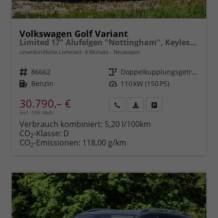
Volkswagen Golf Variant
Limited 17" Alufelgen "Nottingham", Keyless-Paket mit elektrischem Kofferraumöffner + Alarm, Adaptiver Tempomat ACC, Sicht-Paket, Digital Cockpit Pro, LED-Scheinwerfer, Radio Composition 10,3" Wireless App-Connect, Parksensoren vorn und hinten, Climatronic, M-
unverbindliche Lieferzeit:
4 Monate
Neuwagen
Fahrzeugnr.
86662
Getriebe
Doppelkupplungsgetriebe (DSG)
Kraftstoff
Benzin
Leistung
110 kW (150 PS)
30.790,– €
incl. 19% MwSt.
Rückruf
PDF-
Fahrzeug
anfordern
Datei,
drucken,
Verbrauch kombiniert:
5,20 l/100km
Fahrzeugexposé
parken
CO
-Klasse:
D
2
drucken
oder
CO
-Emissionen:
118,00 g/km
2
vergleichen