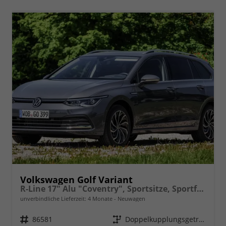
Volkswagen Golf Variant
R-Line 17" Alu "Coventry", Sportsitze, Sportfahrwerk, Abgedunkelte Scheiben, Adaptiver Tempomat ACC, Digital Cockpit Pro, LED-Scheinwerfer, Radio2Discover 12,9" + App-Connect, Parksensoren vo/hi, Rückfahrkamera, Climatronic uvm.
unverbindliche Lieferzeit:
4 Monate
Neuwagen
Fahrzeugnr.
86581
Getriebe
Doppelkupplungsgetriebe (DSG)