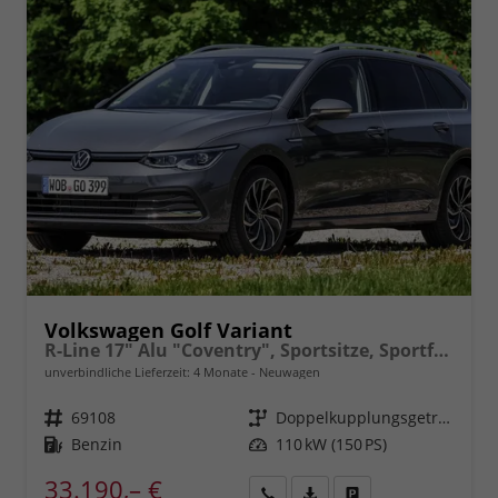
Volkswagen Golf Variant
R-Line 17" Alu "Coventry", Sportsitze, Sportfahrwerk, Abgedunkelte Scheiben, Adaptiver Tempomat ACC, Digital Cockpit Pro, LED-Scheinwerfer, Radio2Discover 12,9" + App-Connect, Parksensoren vo/hi, Rückfahrkamera, Climatronic uvm.
unverbindliche Lieferzeit:
4 Monate
Neuwagen
Fahrzeugnr.
69108
Getriebe
Doppelkupplungsgetriebe (DSG)
Kraftstoff
Benzin
Leistung
110 kW (150 PS)
33.190,– €