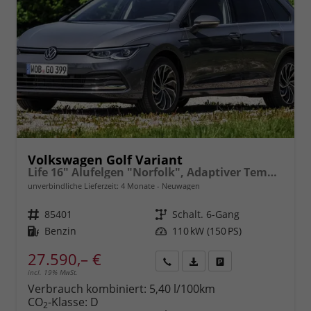
Volkswagen Golf Variant
Life 16" Alufelgen "Norfolk", Adaptiver Tempomat ACC, Sicht-Paket, Digital Cockpit Pro, LED-Scheinwerfer, Radio Composition 10,3" + Wireless App-Connect, Parksensoren vorn und hinten, Climatronic, M-Lederlenkrad, Reserverad, Dachreling uvm.
unverbindliche Lieferzeit:
4 Monate
Neuwagen
Fahrzeugnr.
85401
Getriebe
Schalt. 6-Gang
Kraftstoff
Benzin
Leistung
110 kW (150 PS)
27.590,– €
incl. 19% MwSt.
Rückruf
PDF-
Fahrzeug
anfordern
Datei,
drucken,
Verbrauch kombiniert:
5,40 l/100km
Fahrzeugexposé
parken
CO
-Klasse:
D
2
drucken
oder