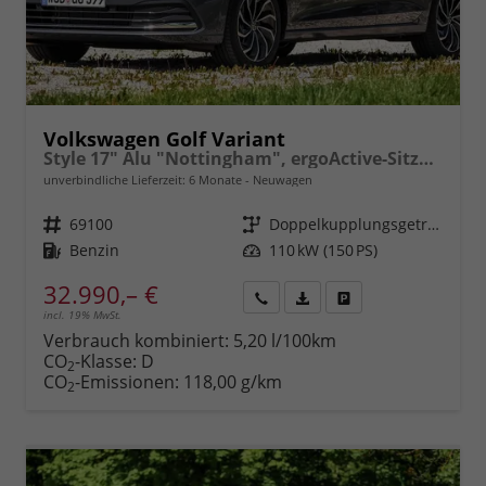
Volkswagen Golf Variant
Style 17" Alu "Nottingham", ergoActive-Sitze, Adaptiver Tempomat ACC, Digital Cockpit Pro, LED-Scheinwerfer PLUS, Radio2Discover 12,9" + Wireless App-Connect, Parksensoren vo/hi, Rückfahrkamera, 3-Zonen-Climatronic uvm.
unverbindliche Lieferzeit:
6 Monate
Neuwagen
Fahrzeugnr.
69100
Getriebe
Doppelkupplungsgetriebe (DSG)
Kraftstoff
Benzin
Leistung
110 kW (150 PS)
32.990,– €
incl. 19% MwSt.
Rückruf
PDF-
Fahrzeug
anfordern
Datei,
drucken,
Verbrauch kombiniert:
5,20 l/100km
Fahrzeugexposé
parken
CO
-Klasse:
D
2
drucken
oder
CO
-Emissionen:
118,00 g/km
2
vergleichen