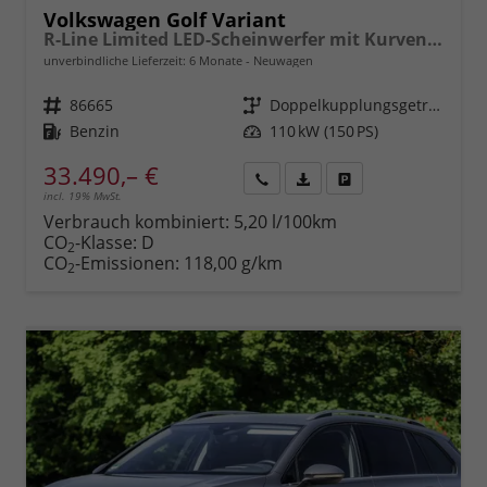
Volkswagen Golf Variant
R-Line Limited LED-Scheinwerfer mit Kurvenlicht, Schlechtwetterscheinwerfer, LED-Beleuchtung des Kühlergrills + Markenlogos vorn, 18 "Leichtmetallfelgen York, Reifen 225/40 R18, Sportsitze, Sportfahrwerk, Abgedunkelte Scheiben, Adaptiver Tempomat ACC, Digital Cockpit P
unverbindliche Lieferzeit:
6 Monate
Neuwagen
Fahrzeugnr.
86665
Getriebe
Doppelkupplungsgetriebe (DSG)
Kraftstoff
Benzin
Leistung
110 kW (150 PS)
33.490,– €
incl. 19% MwSt.
Rückruf
PDF-
Fahrzeug
anfordern
Datei,
drucken,
Verbrauch kombiniert:
5,20 l/100km
Fahrzeugexposé
parken
CO
-Klasse:
D
2
drucken
oder
CO
-Emissionen:
118,00 g/km
2
vergleichen