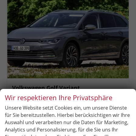
Volkswagen Golf Variant
Limited 17" Alufelgen "Nottingham", Keyless-Paket mit elektrischem Kofferraumöffner + Alarm, Adaptiver Tempomat ACC, Sicht-Paket, Digital Cockpit Pro, LED-Scheinwerfer, Radio Composition 10,3" Wireless App-Connect, Parksensoren vorn und hinten, Climatronic, M-
Wir respektieren Ihre Privatsphäre
unverbindliche Lieferzeit:
6 Monate
Neuwagen
Unsere Website setzt Cookies ein, um unsere Dienste
Fahrzeugnr.
86663
Getriebe
Schalt. 6-Gang
für Sie bereitzustellen. Hierbei berücksichtigen wir Ihre
Kraftstoff
Diesel
Leistung
85 kW (116 PS)
Auswahl und verarbeiten nur die Daten für Marketing,
Analytics und Personalisierung, für die Sie uns Ihr
28.890,– €