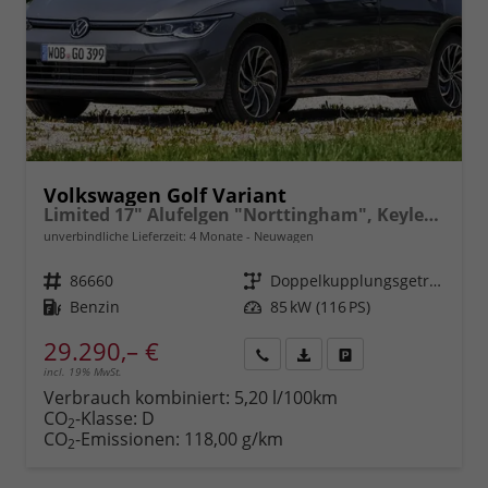
Volkswagen Golf Variant
Limited 17" Alufelgen "Norttingham", Keyless-Paket mit elektrischem Kofferraumöffner + Alarm Adaptiver Tempomat ACC, Sicht-Paket, Digital Cockpit Pro, LED-Scheinwerfer, Radio Composition 10,3" Wireless App-Connect, Parksensoren vorn und hinten, Climatronic, M-
unverbindliche Lieferzeit:
4 Monate
Neuwagen
Fahrzeugnr.
86660
Getriebe
Doppelkupplungsgetriebe (DSG)
Kraftstoff
Benzin
Leistung
85 kW (116 PS)
29.290,– €
incl. 19% MwSt.
Rückruf
PDF-
Fahrzeug
anfordern
Datei,
drucken,
Verbrauch kombiniert:
5,20 l/100km
Fahrzeugexposé
parken
CO
-Klasse:
D
2
drucken
oder
CO
-Emissionen:
118,00 g/km
2
vergleichen