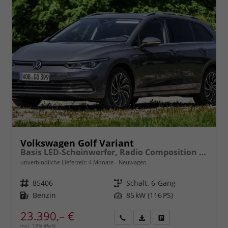
Volkswagen Golf Variant
Basis LED-Scheinwerfer, Radio Composition 10,3" + Wireless App-Connect, Parksensoren vorne und hinten, Climatronic, M-Lederlenkrad, Digitales Cockpit, Reserverad, Dachreling uvm.
unverbindliche Lieferzeit:
4 Monate
Neuwagen
Fahrzeugnr.
85406
Getriebe
Schalt. 6-Gang
Kraftstoff
Benzin
Leistung
85 kW (116 PS)
23.390,– €
incl. 19% MwSt.
Rückruf
PDF-
Fahrzeug