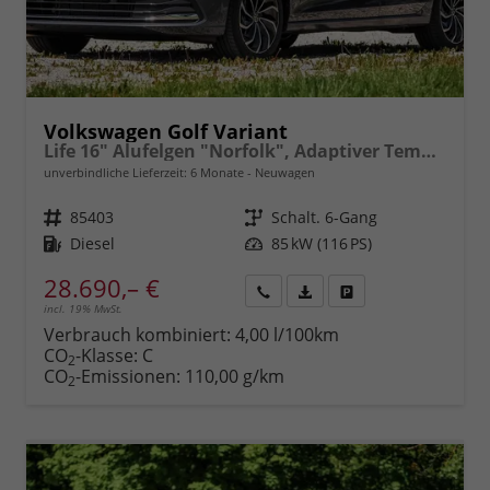
Volkswagen Golf Variant
Life 16" Alufelgen "Norfolk", Adaptiver Tempomat ACC, Sicht-Paket, Digital Cockpit Pro, LED-Scheinwerfer, Radio Composition 10,3" + Wireless App-Connect, Parksensoren vorn und hinten, Climatronic, M-Lederlenkrad, Reserverad, Dachreling uvm.
unverbindliche Lieferzeit:
6 Monate
Neuwagen
Fahrzeugnr.
85403
Getriebe
Schalt. 6-Gang
Kraftstoff
Diesel
Leistung
85 kW (116 PS)
28.690,– €
incl. 19% MwSt.
Rückruf
PDF-
Fahrzeug
anfordern
Datei,
drucken,
Verbrauch kombiniert:
4,00 l/100km
Fahrzeugexposé
parken
CO
-Klasse:
C
2
drucken
oder
CO
-Emissionen:
110,00 g/km
2
vergleichen