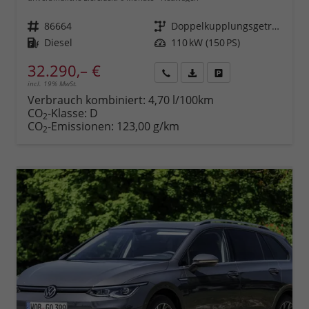
Fahrzeugnr.
86664
Getriebe
Doppelkupplungsgetriebe (DSG)
Kraftstoff
Diesel
Leistung
110 kW (150 PS)
32.290,– €
incl. 19% MwSt.
Rückruf
PDF-
Fahrzeug
anfordern
Datei,
drucken,
Verbrauch kombiniert:
4,70 l/100km
Fahrzeugexposé
parken
CO
-Klasse:
D
2
drucken
oder
CO
-Emissionen:
123,00 g/km
2
vergleichen