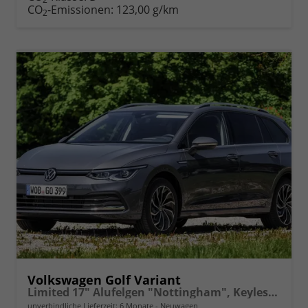
drucken
oder
CO
-Emissionen:
123,00 g/km
2
vergleichen
Volkswagen Golf Variant
Limited 17" Alufelgen "Nottingham", Keyless-Paket mit elektrischem Kofferraumöffner + Alarm, Adaptiver Tempomat ACC, Sicht-Paket, Digital Cockpit Pro, LED-Scheinwerfer, Radio Composition 10,3" Wireless App-Connect, Parksensoren vorn und hinten, Climatronic, M-
unverbindliche Lieferzeit:
6 Monate
Neuwagen