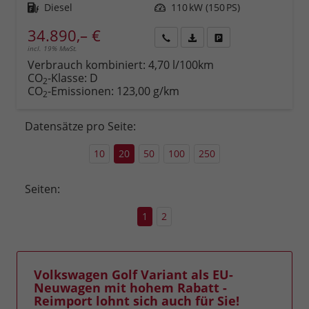
Kraftstoff
Diesel
Leistung
110 kW (150 PS)
34.890,– €
incl. 19% MwSt.
Rückruf
PDF-
Fahrzeug
anfordern
Datei,
drucken,
Verbrauch kombiniert:
4,70 l/100km
Fahrzeugexposé
parken
CO
-Klasse:
D
2
drucken
oder
CO
-Emissionen:
123,00 g/km
2
vergleichen
Datensätze pro Seite:
10
20
50
100
250
Seiten:
1
2
Volkswagen Golf Variant als EU-
Neuwagen mit hohem Rabatt -
Reimport lohnt sich auch für Sie!