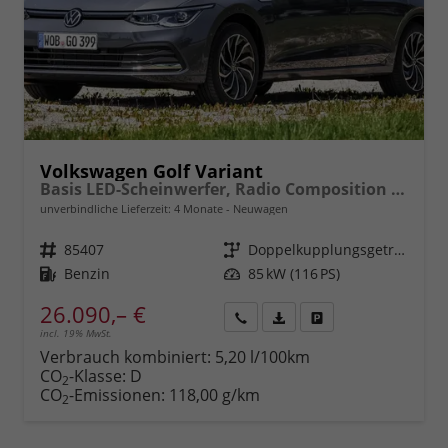
Volkswagen Golf Variant
Basis LED-Scheinwerfer, Radio Composition 10,3" + Wireless App-Connect, Parksensoren vorne und hinten, Climatronic, M-Lederlenkrad, Digitales Cockpit, Reserverad, Dachreling uvm.
unverbindliche Lieferzeit:
4 Monate
Neuwagen
Fahrzeugnr.
85407
Getriebe
Doppelkupplungsgetriebe (DSG)
Kraftstoff
Benzin
Leistung
85 kW (116 PS)
26.090,– €
incl. 19% MwSt.
Rückruf
PDF-
Fahrzeug
anfordern
Datei,
drucken,
Verbrauch kombiniert:
5,20 l/100km
Fahrzeugexposé
parken
CO
-Klasse:
D
2
drucken
oder
CO
-Emissionen:
118,00 g/km
2
vergleichen