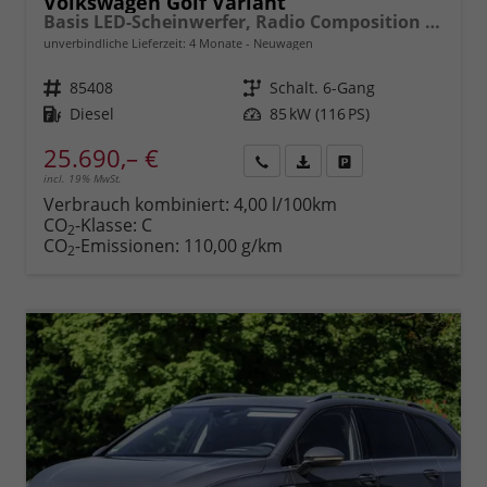
Volkswagen Golf Variant
Basis LED-Scheinwerfer, Radio Composition 10,3" + Wireless App-Connect, Parksensoren vorne und hinten, Climatronic, M-Lederlenkrad, Digitales Cockpit, Reserverad, Dachreling uvm.
unverbindliche Lieferzeit:
4 Monate
Neuwagen
Fahrzeugnr.
85408
Getriebe
Schalt. 6-Gang
Kraftstoff
Diesel
Leistung
85 kW (116 PS)
25.690,– €
incl. 19% MwSt.
Rückruf
PDF-
Fahrzeug
anfordern
Datei,
drucken,
Verbrauch kombiniert:
4,00 l/100km
Fahrzeugexposé
parken
CO
-Klasse:
C
2
drucken
oder
CO
-Emissionen:
110,00 g/km
2
vergleichen