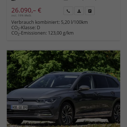
26.090,– €
incl. 19% MwSt.
Rückruf
PDF-
Fahrzeug
anfordern
Datei,
drucken,
Verbrauch kombiniert:
5,20 l/100km
Fahrzeugexposé
parken
CO
-Klasse:
D
2
drucken
oder
CO
-Emissionen:
123,00 g/km
2
vergleichen