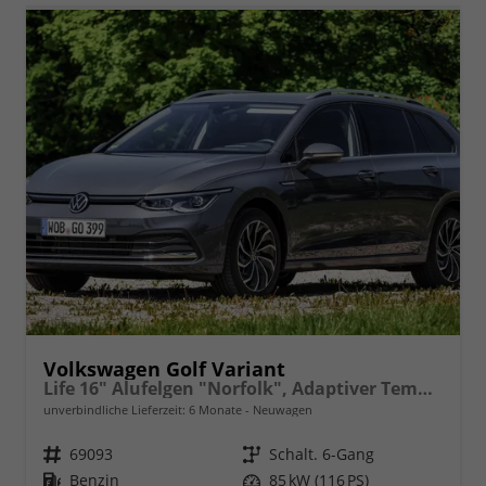
Volkswagen Golf Variant
Life 16" Alufelgen "Norfolk", Adaptiver Tempomat ACC, Sicht-Paket, Digital Cockpit Pro, LED-Scheinwerfer, Radio Composition 10,3" + Wireless App-Connect, Parksensoren vorn und hinten, Climatronic, M-Lederlenkrad, Reserverad, Dachreling uvm.
unverbindliche Lieferzeit:
6 Monate
Neuwagen
Fahrzeugnr.
69093
Getriebe
Schalt. 6-Gang
Kraftstoff
Benzin
Leistung
85 kW (116 PS)