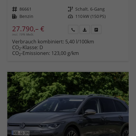
Fahrzeugnr.
86661
Getriebe
Schalt. 6-Gang
Kraftstoff
Benzin
Leistung
110 kW (150 PS)
27.790,– €
incl. 19% MwSt.
Rückruf
PDF-
Fahrzeug
anfordern
Datei,
drucken,
Verbrauch kombiniert:
5,40 l/100km
Fahrzeugexposé
parken
CO
-Klasse:
D
2
drucken
oder
CO
-Emissionen:
123,00 g/km
2
vergleichen