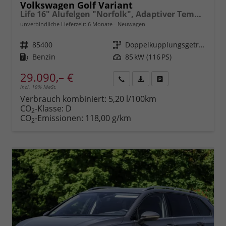
Volkswagen Golf Variant
Life 16" Alufelgen "Norfolk", Adaptiver Tempomat ACC, Sicht-Paket, Digital Cockpit Pro, LED-Scheinwerfer, Radio Composition 10,3" + Wireless App-Connect, Parksensoren vorn und hinten, Climatronic, M-Lederlenkrad, Reserverad, Dachreling uvm.
unverbindliche Lieferzeit:
6 Monate
Neuwagen
Fahrzeugnr.
85400
Getriebe
Doppelkupplungsgetriebe (DSG)
Kraftstoff
Benzin
Leistung
85 kW (116 PS)
29.090,– €
incl. 19% MwSt.
Rückruf
PDF-
Fahrzeug
anfordern
Datei,
drucken,
Verbrauch kombiniert:
5,20 l/100km
Fahrzeugexposé
parken
CO
-Klasse:
D
2
drucken
oder
CO
-Emissionen:
118,00 g/km
2
vergleichen