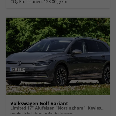
CO
-Emissionen:
123,00 g/km
2
vergleichen
Volkswagen Golf Variant
Limited 17" Alufelgen "Nottingham", Keyless-Paket mit elektrischem Kofferraumöffner + Alarm, Adaptiver Tempomat ACC, Sicht-Paket, Digital Cockpit Pro, LED-Scheinwerfer, Radio Composition 10,3" Wireless App-Connect, Parksensoren vorn und hinten, Climatronic, M-
unverbindliche Lieferzeit:
4 Monate
Neuwagen