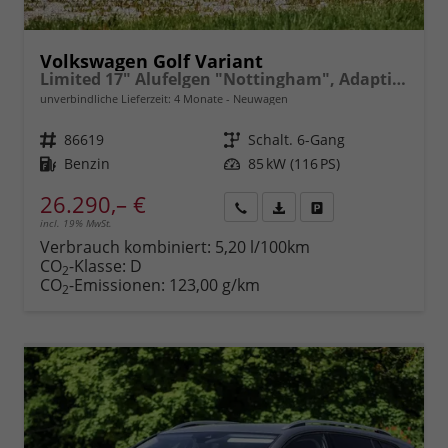
Volkswagen Golf Variant
Limited 17" Alufelgen "Nottingham", Adaptiver Tempomat ACC, Sicht-Paket, Digital Cockpit Pro, LED-Scheinwerfer, Radio Composition 10,3" + Wireless App-Connect, Parksensoren vorn und hinten, Climatronic, M-Lederlenkrad, Reserverad, Dachreling uvm.
unverbindliche Lieferzeit:
4 Monate
Neuwagen
Fahrzeugnr.
86619
Getriebe
Schalt. 6-Gang
Kraftstoff
Benzin
Leistung
85 kW (116 PS)
26.290,– €
incl. 19% MwSt.
Rückruf
PDF-
Fahrzeug
anfordern
Datei,
drucken,
Verbrauch kombiniert:
5,20 l/100km
Fahrzeugexposé
parken
CO
-Klasse:
D
2
drucken
oder
CO
-Emissionen:
123,00 g/km
2
vergleichen