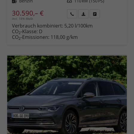
Kraftstoff
Benzin
Leistung
110 kW (150 PS)
30.590,– €
incl. 19% MwSt.
Rückruf
PDF-
Fahrzeug
anfordern
Datei,
drucken,
Verbrauch kombiniert:
5,20 l/100km
Fahrzeugexposé
parken
CO
-Klasse:
D
2
drucken
oder
CO
-Emissionen:
118,00 g/km
2
vergleichen