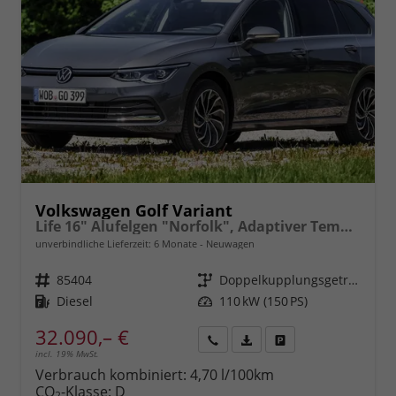
Volkswagen Golf Variant
Life 16" Alufelgen "Norfolk", Adaptiver Tempomat ACC, Sicht-Paket, Digital Cockpit Pro, LED-Scheinwerfer, Radio Composition 10,3" + Wireless App-Connect, Parksensoren vorn und hinten, Climatronic, M-Lederlenkrad, Reserverad, Dachreling uvm.
unverbindliche Lieferzeit:
6 Monate
Neuwagen
Fahrzeugnr.
85404
Getriebe
Doppelkupplungsgetriebe (DSG)
Kraftstoff
Diesel
Leistung
110 kW (150 PS)
32.090,– €
incl. 19% MwSt.
Rückruf
PDF-
Fahrzeug
anfordern
Datei,
drucken,
Verbrauch kombiniert:
4,70 l/100km
Fahrzeugexposé
parken
CO
-Klasse:
D
2