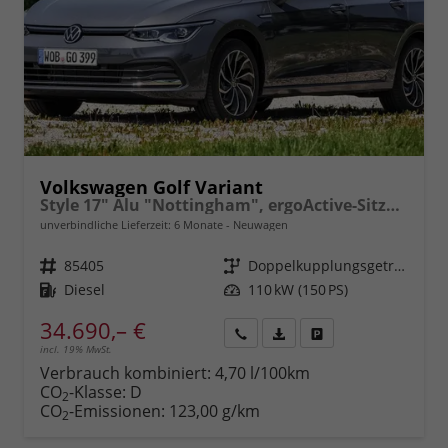
Volkswagen Golf Variant
Style 17" Alu "Nottingham", ergoActive-Sitze, Adaptiver Tempomat ACC, Digital Cockpit Pro, LED-Scheinwerfer PLUS, Radio2Discover 12,9" + Wireless App-Connect, Parksensoren vo/hi, Rückfahrkamera, 3-Zonen-Climatronic uvm.
unverbindliche Lieferzeit:
6 Monate
Neuwagen
Fahrzeugnr.
85405
Getriebe
Doppelkupplungsgetriebe (DSG)
Kraftstoff
Diesel
Leistung
110 kW (150 PS)
34.690,– €
incl. 19% MwSt.
Rückruf
PDF-
Fahrzeug
anfordern
Datei,
drucken,
Verbrauch kombiniert:
4,70 l/100km
Fahrzeugexposé
parken
CO
-Klasse:
D
2
drucken
oder
CO
-Emissionen:
123,00 g/km
2
vergleichen