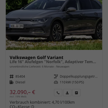
Volkswagen Golf Variant
Life 16" Alufelgen "Norfolk", Adaptiver Tempomat ACC, Sicht-Paket, Digital Cockpit Pro, LED-Scheinwerfer, Radio Composition 10,3" + Wireless App-Connect, Parksensoren vorn und hinten, Climatronic, M-Lederlenkrad, Reserverad, Dachreling uvm.
unverbindliche Lieferzeit:
6 Monate
Neuwagen
Fahrzeugnr.
85404
Getriebe
Doppelkupplungsgetriebe (DSG)
Kraftstoff
Diesel
Leistung
110 kW (150 PS)
32.090,– €
incl. 19% MwSt.
Rückruf
PDF-
Fahrzeug
anfordern
Datei,
drucken,
Verbrauch kombiniert:
4,70 l/100km
Fahrzeugexposé
parken
CO
-Klasse:
D
2