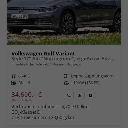
Volkswagen Golf Variant
Style 17" Alu "Nottingham", ergoActive-Sitze, Adaptiver Tempomat ACC, Digital Cockpit Pro, LED-Scheinwerfer PLUS, Radio2Discover 12,9" + Wireless App-Connect, Parksensoren vo/hi, Rückfahrkamera, 3-Zonen-Climatronic uvm.
unverbindliche Lieferzeit:
6 Monate
Neuwagen
Fahrzeugnr.
85405
Getriebe
Doppelkupplungsgetriebe (DSG)
Kraftstoff
Diesel
Leistung
110 kW (150 PS)
34.690,– €
incl. 19% MwSt.
Rückruf
PDF-
Fahrzeug
anfordern
Datei,
drucken,
Verbrauch kombiniert:
4,70 l/100km
Fahrzeugexposé
parken
CO
-Klasse:
D
2
drucken
oder
CO
-Emissionen:
123,00 g/km
2
vergleichen