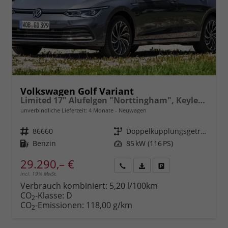
Volkswagen Golf Variant
Limited 17" Alufelgen "Norttingham", Keyless-Paket mit elektrischem Kofferraumöffner + Alarm Adaptiver Tempomat ACC, Sicht-Paket, Digital Cockpit Pro, LED-Scheinwerfer, Radio Composition 10,3" Wireless App-Connect, Parksensoren vorn und hinten, Climatronic, M-
unverbindliche Lieferzeit:
4 Monate
Neuwagen
Fahrzeugnr.
86660
Getriebe
Doppelkupplungsgetriebe (DSG)
Kraftstoff
Benzin
Leistung
85 kW (116 PS)
29.290,– €
incl. 19% MwSt.
Rückruf
PDF-
Fahrzeug
anfordern
Datei,
drucken,
Verbrauch kombiniert:
5,20 l/100km
Fahrzeugexposé
parken
CO
-Klasse:
D
2
drucken
oder
CO
-Emissionen:
118,00 g/km
2
vergleichen