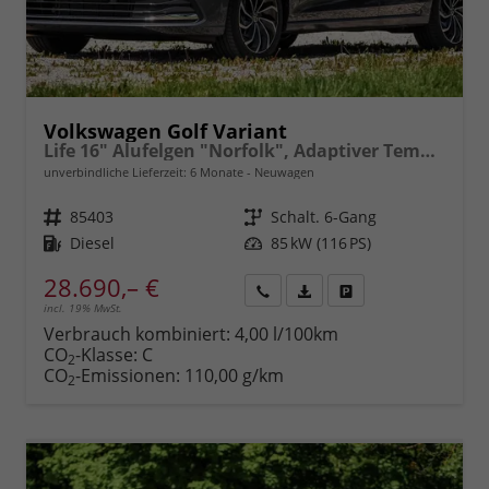
Volkswagen Golf Variant
Life 16" Alufelgen "Norfolk", Adaptiver Tempomat ACC, Sicht-Paket, Digital Cockpit Pro, LED-Scheinwerfer, Radio Composition 10,3" + Wireless App-Connect, Parksensoren vorn und hinten, Climatronic, M-Lederlenkrad, Reserverad, Dachreling uvm.
unverbindliche Lieferzeit:
6 Monate
Neuwagen
Fahrzeugnr.
85403
Getriebe
Schalt. 6-Gang
Kraftstoff
Diesel
Leistung
85 kW (116 PS)
28.690,– €
incl. 19% MwSt.
Rückruf
PDF-
Fahrzeug
anfordern
Datei,
drucken,
Verbrauch kombiniert:
4,00 l/100km
Fahrzeugexposé
parken
CO
-Klasse:
C
2
drucken
oder
CO
-Emissionen:
110,00 g/km
2
vergleichen