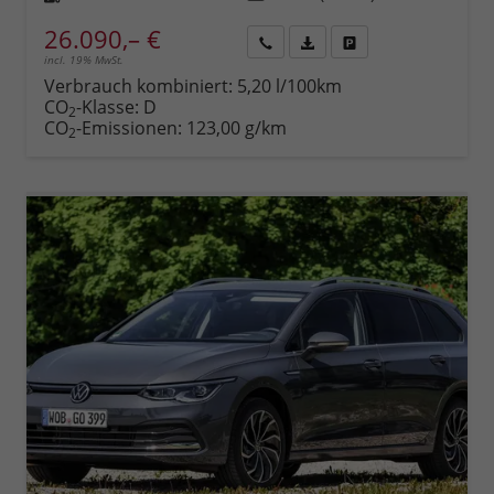
26.090,– €
incl. 19% MwSt.
Rückruf
PDF-
Fahrzeug
anfordern
Datei,
drucken,
Verbrauch kombiniert:
5,20 l/100km
Fahrzeugexposé
parken
CO
-Klasse:
D
2
drucken
oder
CO
-Emissionen:
123,00 g/km
2
vergleichen