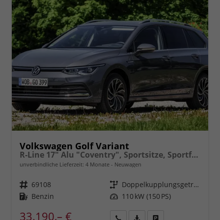
Volkswagen Golf Variant
R-Line 17" Alu "Coventry", Sportsitze, Sportfahrwerk, Abgedunkelte Scheiben, Adaptiver Tempomat ACC, Digital Cockpit Pro, LED-Scheinwerfer, Radio2Discover 12,9" + App-Connect, Parksensoren vo/hi, Rückfahrkamera, Climatronic uvm.
unverbindliche Lieferzeit:
4 Monate
Neuwagen
Fahrzeugnr.
69108
Getriebe
Doppelkupplungsgetriebe (DSG)
Kraftstoff
Benzin
Leistung
110 kW (150 PS)
33.190,– €