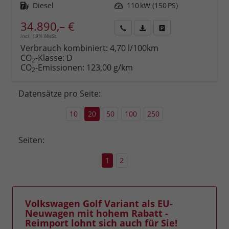
Kraftstoff
Diesel
Leistung
110 kW (150 PS)
34.890,– €
incl. 19% MwSt.
Rückruf
PDF-
Fahrzeug
anfordern
Datei,
drucken,
Verbrauch kombiniert:
4,70 l/100km
Fahrzeugexposé
parken
CO
-Klasse:
D
2
drucken
oder
CO
-Emissionen:
123,00 g/km
2
vergleichen
Datensätze pro Seite:
10
20
50
100
250
Seiten:
1
2
Volkswagen Golf Variant als EU-
Neuwagen mit hohem Rabatt -
Reimport lohnt sich auch für Sie!