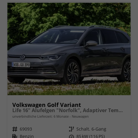
Volkswagen Golf Variant
Life 16" Alufelgen "Norfolk", Adaptiver Tempomat ACC, Sicht-Paket, Digital Cockpit Pro, LED-Scheinwerfer, Radio Composition 10,3" + Wireless App-Connect, Parksensoren vorn und hinten, Climatronic, M-Lederlenkrad, Reserverad, Dachreling uvm.
unverbindliche Lieferzeit:
6 Monate
Neuwagen
Fahrzeugnr.
69093
Getriebe
Schalt. 6-Gang
Kraftstoff
Benzin
Leistung
85 kW (116 PS)