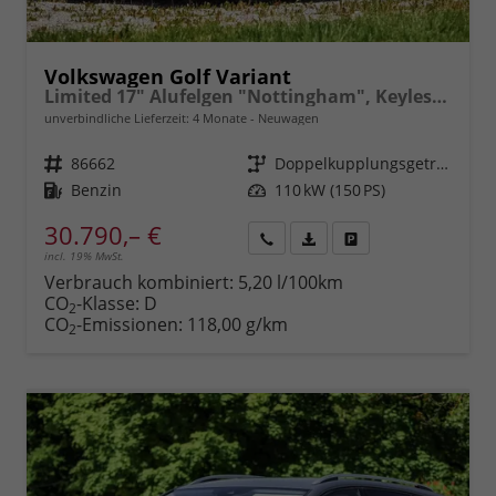
Volkswagen Golf Variant
Limited 17" Alufelgen "Nottingham", Keyless-Paket mit elektrischem Kofferraumöffner + Alarm, Adaptiver Tempomat ACC, Sicht-Paket, Digital Cockpit Pro, LED-Scheinwerfer, Radio Composition 10,3" Wireless App-Connect, Parksensoren vorn und hinten, Climatronic, M-
unverbindliche Lieferzeit:
4 Monate
Neuwagen
Fahrzeugnr.
86662
Getriebe
Doppelkupplungsgetriebe (DSG)
Kraftstoff
Benzin
Leistung
110 kW (150 PS)
30.790,– €
incl. 19% MwSt.
Rückruf
PDF-
Fahrzeug
anfordern
Datei,
drucken,
Verbrauch kombiniert:
5,20 l/100km
Fahrzeugexposé
parken
CO
-Klasse:
D
2
drucken
oder
CO
-Emissionen:
118,00 g/km
2
vergleichen