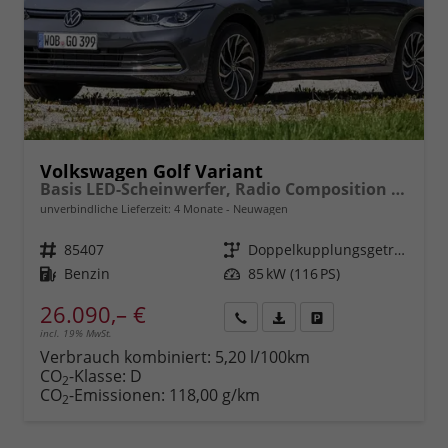
Volkswagen Golf Variant
Basis LED-Scheinwerfer, Radio Composition 10,3" + Wireless App-Connect, Parksensoren vorne und hinten, Climatronic, M-Lederlenkrad, Digitales Cockpit, Reserverad, Dachreling uvm.
unverbindliche Lieferzeit:
4 Monate
Neuwagen
Fahrzeugnr.
85407
Getriebe
Doppelkupplungsgetriebe (DSG)
Kraftstoff
Benzin
Leistung
85 kW (116 PS)
26.090,– €
incl. 19% MwSt.
Rückruf
PDF-
Fahrzeug
anfordern
Datei,
drucken,
Verbrauch kombiniert:
5,20 l/100km
Fahrzeugexposé
parken
CO
-Klasse:
D
2
drucken
oder
CO
-Emissionen:
118,00 g/km
2
vergleichen