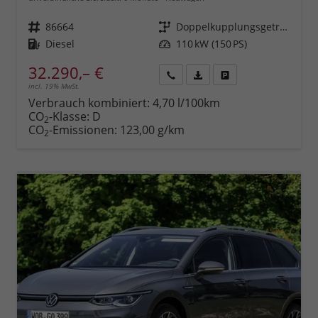
Fahrzeugnr.
86664
Getriebe
Doppelkupplungsgetriebe (DSG)
Kraftstoff
Diesel
Leistung
110 kW (150 PS)
32.290,– €
incl. 19% MwSt.
Rückruf
PDF-
Fahrzeug
anfordern
Datei,
drucken,
Verbrauch kombiniert:
4,70 l/100km
Fahrzeugexposé
parken
CO
-Klasse:
D
2
drucken
oder
CO
-Emissionen:
123,00 g/km
2
vergleichen