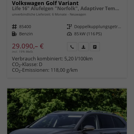
Volkswagen Golf Variant
Life 16" Alufelgen "Norfolk", Adaptiver Tempomat ACC, Sicht-Paket, Digital Cockpit Pro, LED-Scheinwerfer, Radio Composition 10,3" + Wireless App-Connect, Parksensoren vorn und hinten, Climatronic, M-Lederlenkrad, Reserverad, Dachreling uvm.
unverbindliche Lieferzeit:
6 Monate
Neuwagen
Fahrzeugnr.
85400
Getriebe
Doppelkupplungsgetriebe (DSG)
Kraftstoff
Benzin
Leistung
85 kW (116 PS)
29.090,– €
incl. 19% MwSt.
Rückruf
PDF-
Fahrzeug
anfordern
Datei,
drucken,
Verbrauch kombiniert:
5,20 l/100km
Fahrzeugexposé
parken
CO
-Klasse:
D
2
drucken
oder
CO
-Emissionen:
118,00 g/km
2
vergleichen