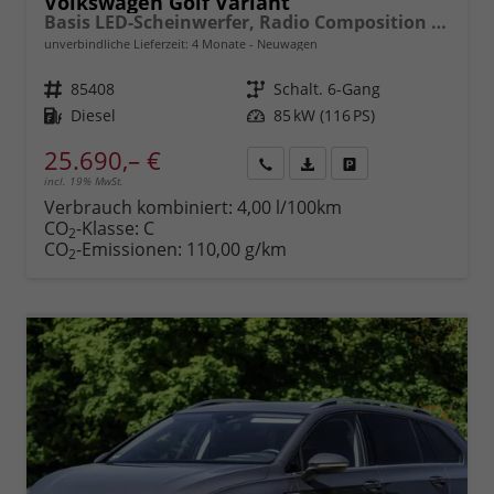
Volkswagen Golf Variant
Basis LED-Scheinwerfer, Radio Composition 10,3" + Wireless App-Connect, Parksensoren vorne und hinten, Climatronic, M-Lederlenkrad, Digitales Cockpit, Reserverad, Dachreling uvm.
unverbindliche Lieferzeit:
4 Monate
Neuwagen
Fahrzeugnr.
85408
Getriebe
Schalt. 6-Gang
Kraftstoff
Diesel
Leistung
85 kW (116 PS)
25.690,– €
incl. 19% MwSt.
Rückruf
PDF-
Fahrzeug
anfordern
Datei,
drucken,
Verbrauch kombiniert:
4,00 l/100km
Fahrzeugexposé
parken
CO
-Klasse:
C
2
drucken
oder
CO
-Emissionen:
110,00 g/km
2
vergleichen