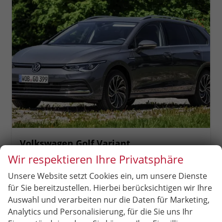
Volkswagen Golf Variant
Limited 17" Alufelgen "Nottingham", Keyless-Paket mit elektrischem Kofferraumöffner + Alarm, Adaptiver Tempomat ACC, Sicht-Paket, Digital Cockpit Pro, LED-Scheinwerfer, Radio Composition 10,3" Wireless App-Connect, Parksensoren vorn und hinten, Climatronic, M-
Wir respektieren Ihre Privatsphäre
unverbindliche Lieferzeit:
6 Monate
Neuwagen
Unsere Website setzt Cookies ein, um unsere Dienste
Fahrzeugnr.
86663
Getriebe
Schalt. 6-Gang
für Sie bereitzustellen. Hierbei berücksichtigen wir Ihre
Kraftstoff
Diesel
Leistung
85 kW (116 PS)
Auswahl und verarbeiten nur die Daten für Marketing,
Analytics und Personalisierung, für die Sie uns Ihr
28.890,– €