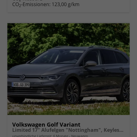
drucken
oder
CO
-Emissionen:
123,00 g/km
2
vergleichen
Volkswagen Golf Variant
Limited 17" Alufelgen "Nottingham", Keyless-Paket mit elektrischem Kofferraumöffner + Alarm, Adaptiver Tempomat ACC, Sicht-Paket, Digital Cockpit Pro, LED-Scheinwerfer, Radio Composition 10,3" Wireless App-Connect, Parksensoren vorn und hinten, Climatronic, M-
unverbindliche Lieferzeit:
6 Monate
Neuwagen