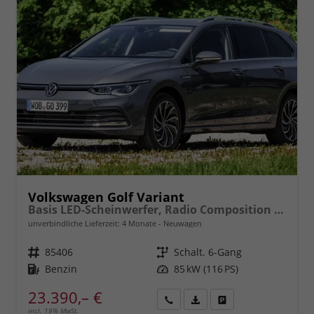
Volkswagen Golf Variant
Basis LED-Scheinwerfer, Radio Composition 10,3" + Wireless App-Connect, Parksensoren vorne und hinten, Climatronic, M-Lederlenkrad, Digitales Cockpit, Reserverad, Dachreling uvm.
unverbindliche Lieferzeit:
4 Monate
Neuwagen
Fahrzeugnr.
85406
Getriebe
Schalt. 6-Gang
Kraftstoff
Benzin
Leistung
85 kW (116 PS)
23.390,– €
incl. 19% MwSt.
Rückruf
PDF-
Fahrzeug