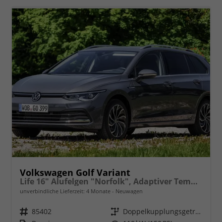
Volkswagen Golf Variant
Life 16" Alufelgen "Norfolk", Adaptiver Tempomat ACC, Sicht-Paket, Digital Cockpit Pro, LED-Scheinwerfer, Radio Composition 10,3" + Wireless App-Connect, Parksensoren vorn und hinten, Climatronic, M-Lederlenkrad, Reserverad, Dachreling uvm.
unverbindliche Lieferzeit:
4 Monate
Neuwagen
Fahrzeugnr.
85402
Getriebe
Doppelkupplungsgetriebe (DSG)