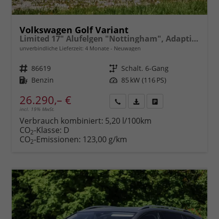
Volkswagen Golf Variant
Limited 17" Alufelgen "Nottingham", Adaptiver Tempomat ACC, Sicht-Paket, Digital Cockpit Pro, LED-Scheinwerfer, Radio Composition 10,3" + Wireless App-Connect, Parksensoren vorn und hinten, Climatronic, M-Lederlenkrad, Reserverad, Dachreling uvm.
unverbindliche Lieferzeit:
4 Monate
Neuwagen
Fahrzeugnr.
86619
Getriebe
Schalt. 6-Gang
Kraftstoff
Benzin
Leistung
85 kW (116 PS)
26.290,– €
incl. 19% MwSt.
Rückruf
PDF-
Fahrzeug
anfordern
Datei,
drucken,
Verbrauch kombiniert:
5,20 l/100km
Fahrzeugexposé
parken
CO
-Klasse:
D
2
drucken
oder
CO
-Emissionen:
123,00 g/km
2
vergleichen