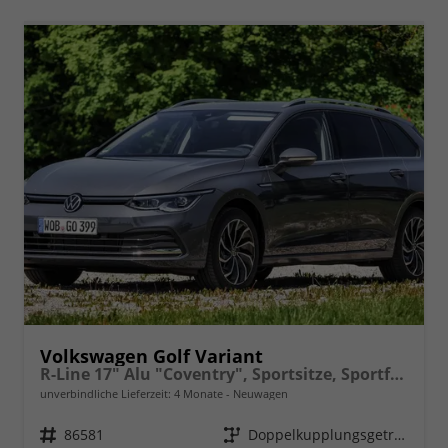
Volkswagen Golf Variant
R-Line 17" Alu "Coventry", Sportsitze, Sportfahrwerk, Abgedunkelte Scheiben, Adaptiver Tempomat ACC, Digital Cockpit Pro, LED-Scheinwerfer, Radio2Discover 12,9" + App-Connect, Parksensoren vo/hi, Rückfahrkamera, Climatronic uvm.
unverbindliche Lieferzeit:
4 Monate
Neuwagen
Fahrzeugnr.
86581
Getriebe
Doppelkupplungsgetriebe (DSG)