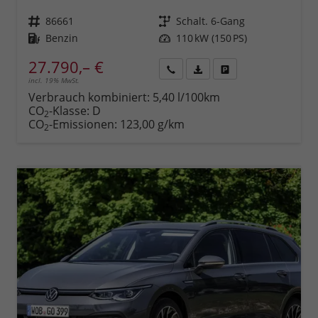
Fahrzeugnr.
86661
Getriebe
Schalt. 6-Gang
Kraftstoff
Benzin
Leistung
110 kW (150 PS)
27.790,– €
incl. 19% MwSt.
Rückruf
PDF-
Fahrzeug
anfordern
Datei,
drucken,
Verbrauch kombiniert:
5,40 l/100km
Fahrzeugexposé
parken
CO
-Klasse:
D
2
drucken
oder
CO
-Emissionen:
123,00 g/km
2
vergleichen