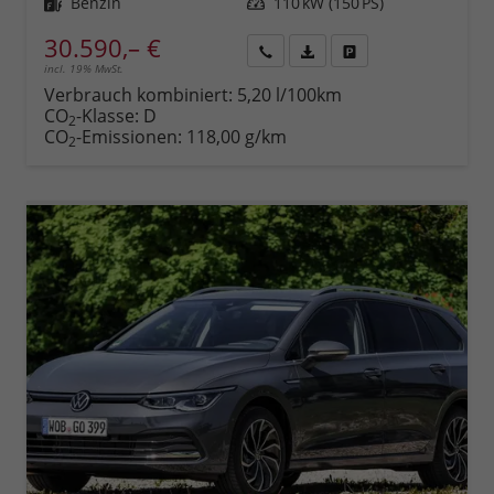
Kraftstoff
Benzin
Leistung
110 kW (150 PS)
30.590,– €
incl. 19% MwSt.
Rückruf
PDF-
Fahrzeug
anfordern
Datei,
drucken,
Verbrauch kombiniert:
5,20 l/100km
Fahrzeugexposé
parken
CO
-Klasse:
D
2
drucken
oder
CO
-Emissionen:
118,00 g/km
2
vergleichen