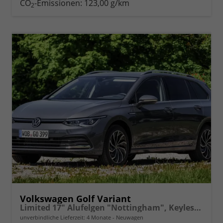
CO
-Emissionen:
123,00 g/km
2
vergleichen
Volkswagen Golf Variant
Limited 17" Alufelgen "Nottingham", Keyless-Paket mit elektrischem Kofferraumöffner + Alarm, Adaptiver Tempomat ACC, Sicht-Paket, Digital Cockpit Pro, LED-Scheinwerfer, Radio Composition 10,3" Wireless App-Connect, Parksensoren vorn und hinten, Climatronic, M-
unverbindliche Lieferzeit:
4 Monate
Neuwagen