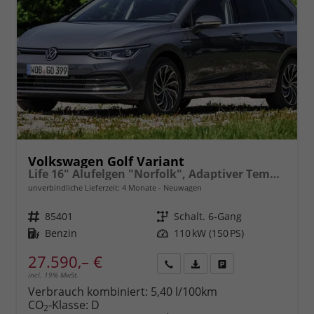
Volkswagen Golf Variant
Life 16" Alufelgen "Norfolk", Adaptiver Tempomat ACC, Sicht-Paket, Digital Cockpit Pro, LED-Scheinwerfer, Radio Composition 10,3" + Wireless App-Connect, Parksensoren vorn und hinten, Climatronic, M-Lederlenkrad, Reserverad, Dachreling uvm.
unverbindliche Lieferzeit:
4 Monate
Neuwagen
Fahrzeugnr.
85401
Getriebe
Schalt. 6-Gang
Kraftstoff
Benzin
Leistung
110 kW (150 PS)
27.590,– €
incl. 19% MwSt.
Rückruf
PDF-
Fahrzeug
anfordern
Datei,
drucken,
Verbrauch kombiniert:
5,40 l/100km
Fahrzeugexposé
parken
CO
-Klasse:
D
2
drucken
oder