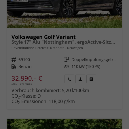
Volkswagen Golf Variant
Style 17" Alu "Nottingham", ergoActive-Sitze, Adaptiver Tempomat ACC, Digital Cockpit Pro, LED-Scheinwerfer PLUS, Radio2Discover 12,9" + Wireless App-Connect, Parksensoren vo/hi, Rückfahrkamera, 3-Zonen-Climatronic uvm.
unverbindliche Lieferzeit:
6 Monate
Neuwagen
Fahrzeugnr.
69100
Getriebe
Doppelkupplungsgetriebe (DSG)
Kraftstoff
Benzin
Leistung
110 kW (150 PS)
32.990,– €
incl. 19% MwSt.
Rückruf
PDF-
Fahrzeug
anfordern
Datei,
drucken,
Verbrauch kombiniert:
5,20 l/100km
Fahrzeugexposé
parken
CO
-Klasse:
D
2
drucken
oder
CO
-Emissionen:
118,00 g/km
2
vergleichen