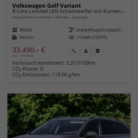
Volkswagen Golf Variant
R-Line Limited LED-Scheinwerfer mit Kurvenlicht, Schlechtwetterscheinwerfer, LED-Beleuchtung des Kühlergrills + Markenlogos vorn, 18 "Leichtmetallfelgen York, Reifen 225/40 R18, Sportsitze, Sportfahrwerk, Abgedunkelte Scheiben, Adaptiver Tempomat ACC, Digital Cockpit P
unverbindliche Lieferzeit:
6 Monate
Neuwagen
Fahrzeugnr.
86665
Getriebe
Doppelkupplungsgetriebe (DSG)
Kraftstoff
Benzin
Leistung
110 kW (150 PS)
33.490,– €
incl. 19% MwSt.
Rückruf
PDF-
Fahrzeug
anfordern
Datei,
drucken,
Verbrauch kombiniert:
5,20 l/100km
Fahrzeugexposé
parken
CO
-Klasse:
D
2
drucken
oder
CO
-Emissionen:
118,00 g/km
2
vergleichen