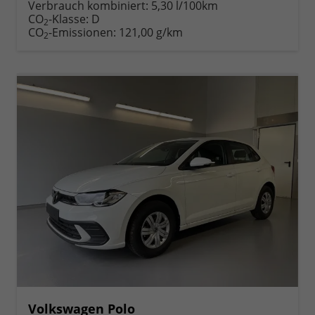
anfordern
Datei,
drucken,
Verbrauch kombiniert:
5,30 l/100km
Fahrzeugexposé
parken
CO
-Klasse:
D
2
drucken
oder
CO
-Emissionen:
121,00 g/km
2
vergleichen
Volkswagen Polo