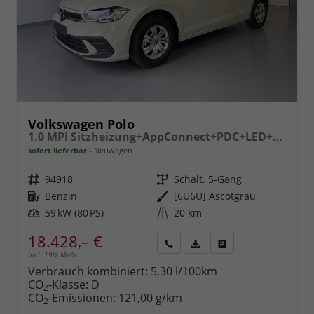
Volkswagen Polo
1.0 MPI Sitzheizung+AppConnect+PDC+LED+Touch+Lichtsensor+MultiLenkrad
sofort lieferbar
Neuwagen
Fahrzeugnr.
94918
Getriebe
Schalt. 5-Gang
Kraftstoff
Benzin
Außenfarbe
[6U6U] Ascotgrau
Leistung
59 kW (80 PS)
Kilometerstand
20 km
18.428,– €
incl. 19% MwSt.
Rückruf
PDF-
Fahrzeug
anfordern
Datei,
drucken,
Verbrauch kombiniert:
5,30 l/100km
Fahrzeugexposé
parken
CO
-Klasse:
D
2
drucken
oder
CO
-Emissionen:
121,00 g/km
2
vergleichen