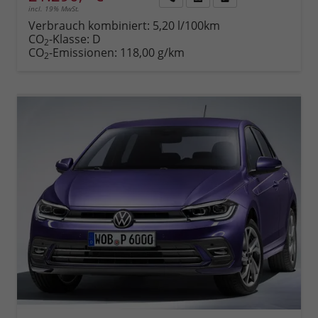
incl. 19% MwSt.
Rückruf
PDF-
Fahrzeug
anfordern
Datei,
drucken,
Verbrauch kombiniert:
5,20 l/100km
Fahrzeugexposé
parken
CO
-Klasse:
D
2
drucken
oder
CO
-Emissionen:
118,00 g/km
2
vergleichen