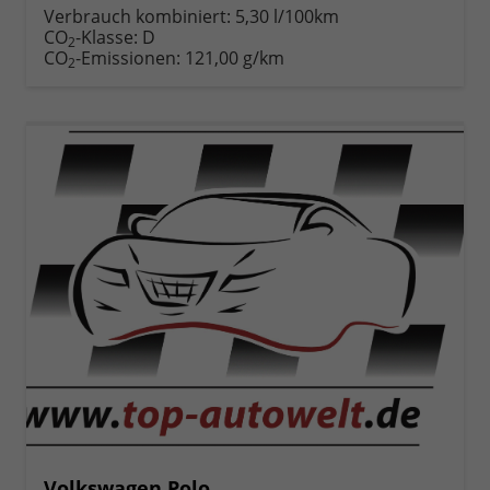
anfordern
Datei,
drucken,
Verbrauch kombiniert:
5,30 l/100km
Fahrzeugexposé
parken
CO
-Klasse:
D
2
drucken
oder
CO
-Emissionen:
121,00 g/km
2
vergleichen
Volkswagen Polo