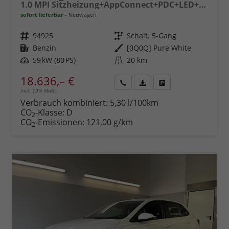
1.0 MPI Sitzheizung+AppConnect+PDC+LED+Touch+Lichtsensor+MultiLenkrad
sofort lieferbar
Neuwagen
Fahrzeugnr.
94925
Getriebe
Schalt. 5-Gang
Kraftstoff
Benzin
Außenfarbe
[0Q0Q] Pure White
Leistung
59 kW (80 PS)
Kilometerstand
20 km
18.636,– €
incl. 19% MwSt.
Rückruf
PDF-
Fahrzeug
anfordern
Datei,
drucken,
Verbrauch kombiniert:
5,30 l/100km
Fahrzeugexposé
parken
CO
-Klasse:
D
2
drucken
oder
CO
-Emissionen:
121,00 g/km
2
vergleichen