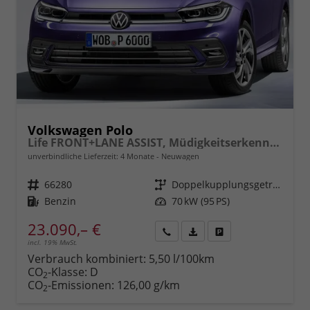
Volkswagen Polo
Life FRONT+LANE ASSIST, Müdigkeitserkennung, Berganfahrassistent, ISOFIX, eCall, LED, Digital Cockpit, App Connect, CLIMATIC, 15" ALU uvm.
unverbindliche Lieferzeit:
4 Monate
Neuwagen
Fahrzeugnr.
66280
Getriebe
Doppelkupplungsgetriebe (DSG)
Kraftstoff
Benzin
Leistung
70 kW (95 PS)
23.090,– €
incl. 19% MwSt.
Rückruf
PDF-
Fahrzeug
anfordern
Datei,
drucken,
Verbrauch kombiniert:
5,50 l/100km
Fahrzeugexposé
parken
CO
-Klasse:
D
2
drucken
oder
CO
-Emissionen:
126,00 g/km
2
vergleichen