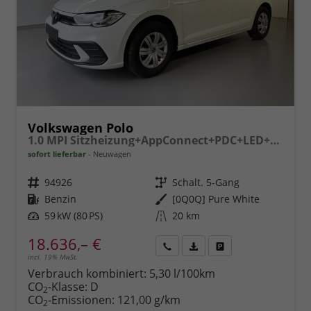
Volkswagen Polo
1.0 MPI Sitzheizung+AppConnect+PDC+LED+Touch+Lichtsensor+MultiLenkrad
sofort lieferbar
Neuwagen
Fahrzeugnr.
94926
Getriebe
Schalt. 5-Gang
Kraftstoff
Benzin
Außenfarbe
[0Q0Q] Pure White
Leistung
59 kW (80 PS)
Kilometerstand
20 km
18.636,– €
incl. 19% MwSt.
Rückruf
PDF-
Fahrzeug
anfordern
Datei,
drucken,
Verbrauch kombiniert:
5,30 l/100km
Fahrzeugexposé
parken
CO
-Klasse:
D
2
drucken
oder
CO
-Emissionen:
121,00 g/km
2
vergleichen