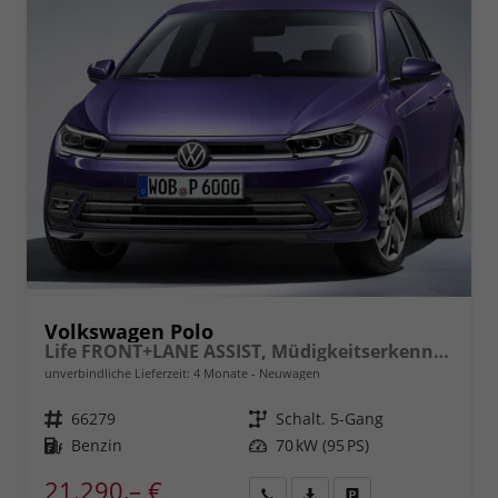
Volkswagen Polo
Life FRONT+LANE ASSIST, Müdigkeitserkennung, Berganfahrassistent, ISOFIX, eCall, LED, Digital Cockpit, App Connect, CLIMATIC, 15" ALU uvm.
unverbindliche Lieferzeit:
4 Monate
Neuwagen
Fahrzeugnr.
66279
Getriebe
Schalt. 5-Gang
Kraftstoff
Benzin
Leistung
70 kW (95 PS)
21.290,– €