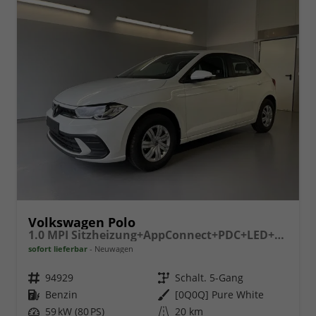
Volkswagen Polo
1.0 MPI Sitzheizung+AppConnect+PDC+LED+Touch+Lichtsensor+MultiLenkrad
sofort lieferbar
Neuwagen
Fahrzeugnr.
94929
Getriebe
Schalt. 5-Gang
Kraftstoff
Benzin
Außenfarbe
[0Q0Q] Pure White
Leistung
59 kW (80 PS)
Kilometerstand
20 km