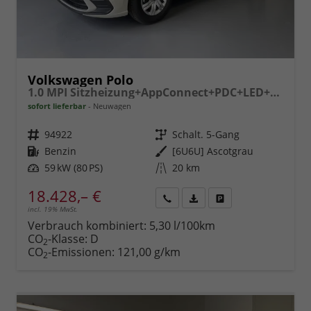
Volkswagen Polo
1.0 MPI Sitzheizung+AppConnect+PDC+LED+Touch+Lichtsensor+MultiLenkrad
sofort lieferbar
Neuwagen
Fahrzeugnr.
94922
Getriebe
Schalt. 5-Gang
Kraftstoff
Benzin
Außenfarbe
[6U6U] Ascotgrau
Leistung
59 kW (80 PS)
Kilometerstand
20 km
18.428,– €
incl. 19% MwSt.
Rückruf
PDF-
Fahrzeug
anfordern
Datei,
drucken,
Verbrauch kombiniert:
5,30 l/100km
Fahrzeugexposé
parken
CO
-Klasse:
D
2
drucken
oder
CO
-Emissionen:
121,00 g/km
2
vergleichen