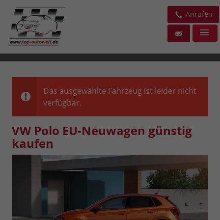
Anrufen
Das ausgewählte Fahrzeug ist leider nicht
verfügbar.
VW Polo EU-Neuwagen günstig
kaufen