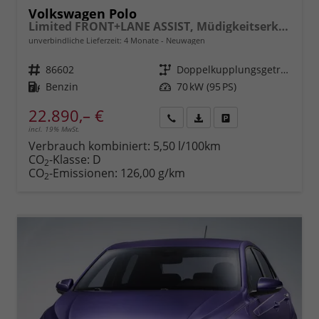
Volkswagen Polo
Limited FRONT+LANE ASSIST, Müdigkeitserkennung, REAR Berganfahrassistent, ISOFIX, eCall, LED, Digital Cockpit, App Connect, CLIMATIC, 15" ALU uvm.
unverbindliche Lieferzeit:
4 Monate
Neuwagen
Fahrzeugnr.
86602
Getriebe
Doppelkupplungsgetriebe (DSG)
Kraftstoff
Benzin
Leistung
70 kW (95 PS)
22.890,– €
incl. 19% MwSt.
Rückruf
PDF-
Fahrzeug
anfordern
Datei,
drucken,
Verbrauch kombiniert:
5,50 l/100km
Fahrzeugexposé
parken
CO
-Klasse:
D
2
drucken
oder
CO
-Emissionen:
126,00 g/km
2
vergleichen