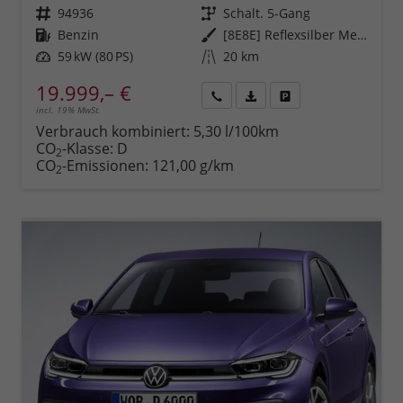
Fahrzeugnr.
94936
Getriebe
Schalt. 5-Gang
Kraftstoff
Benzin
Außenfarbe
[8E8E] Reflexsilber Metallic
Leistung
59 kW (80 PS)
Kilometerstand
20 km
19.999,– €
incl. 19% MwSt.
Rückruf
PDF-
Fahrzeug
anfordern
Datei,
drucken,
Verbrauch kombiniert:
5,30 l/100km
Fahrzeugexposé
parken
CO
-Klasse:
D
2
drucken
oder
CO
-Emissionen:
121,00 g/km
2
vergleichen