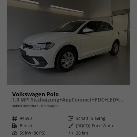
Volkswagen Polo
1.0 MPI Sitzheizung+AppConnect+PDC+LED+Touch+Lichtsensor+MultiLenkrad
sofort lieferbar
Neuwagen
Fahrzeugnr.
94690
Getriebe
Schalt. 5-Gang
Kraftstoff
Benzin
Außenfarbe
[0Q0Q] Pure White
Leistung
59 kW (80 PS)
Kilometerstand
20 km