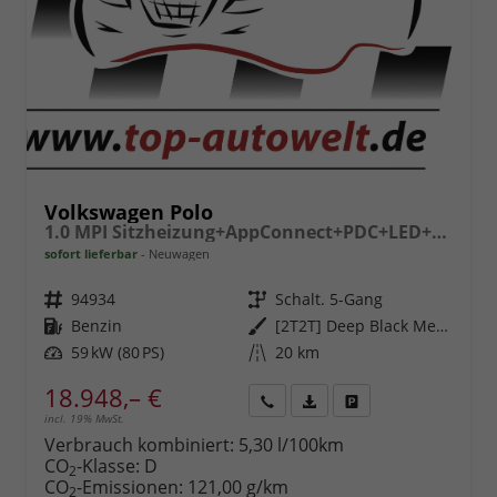
Volkswagen Polo
1.0 MPI Sitzheizung+AppConnect+PDC+LED+Touch+Lichtsensor+MultiLenkrad
sofort lieferbar
Neuwagen
Fahrzeugnr.
94934
Getriebe
Schalt. 5-Gang
Kraftstoff
Benzin
Außenfarbe
[2T2T] Deep Black Metallic
Leistung
59 kW (80 PS)
Kilometerstand
20 km
18.948,– €
incl. 19% MwSt.
Rückruf
PDF-
Fahrzeug
anfordern
Datei,
drucken,
Verbrauch kombiniert:
5,30 l/100km
Fahrzeugexposé
parken
CO
-Klasse:
D
2
drucken
oder
CO
-Emissionen:
121,00 g/km
2