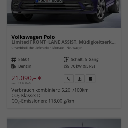
Volkswagen Polo
Limited FRONT+LANE ASSIST, Müdigkeitserkennung, REAR Berganfahrassistent, ISOFIX, eCall, LED, Digital Cockpit, App Connect, CLIMATIC, 15" ALU uvm.
unverbindliche Lieferzeit:
4 Monate
Neuwagen
Fahrzeugnr.
86601
Getriebe
Schalt. 5-Gang
Kraftstoff
Benzin
Leistung
70 kW (95 PS)
21.090,– €
incl. 19% MwSt.
Rückruf
PDF-
Fahrzeug
anfordern
Datei,
drucken,
Verbrauch kombiniert:
5,20 l/100km
Fahrzeugexposé
parken
CO
-Klasse:
D
2
drucken
oder
CO
-Emissionen:
118,00 g/km
2
vergleichen