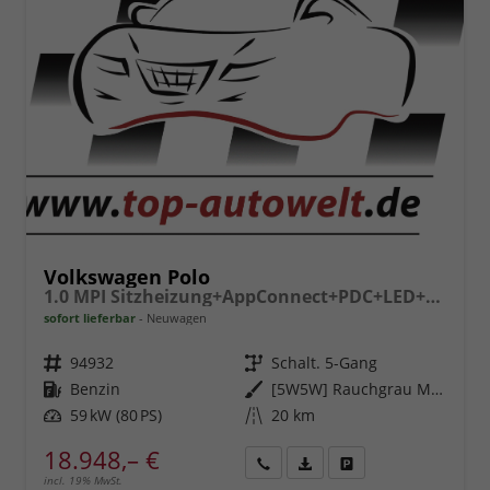
Volkswagen Polo
1.0 MPI Sitzheizung+AppConnect+PDC+LED+Touch+Lichtsensor+MultiLenkrad
sofort lieferbar
Neuwagen
Fahrzeugnr.
94932
Getriebe
Schalt. 5-Gang
Kraftstoff
Benzin
Außenfarbe
[5W5W] Rauchgrau Metallic
Leistung
59 kW (80 PS)
Kilometerstand
20 km
18.948,– €
incl. 19% MwSt.
Rückruf
PDF-
Fahrzeug