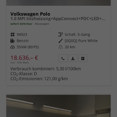
Volkswagen Polo
1.0 MPI Sitzheizung+AppConnect+PDC+LED+Touch+Lichtsensor+MultiLenkrad
sofort lieferbar
Neuwagen
Fahrzeugnr.
94923
Getriebe
Schalt. 5-Gang
Kraftstoff
Benzin
Außenfarbe
[0Q0Q] Pure White
Leistung
59 kW (80 PS)
Kilometerstand
20 km
18.636,– €
incl. 19% MwSt.
Rückruf
PDF-
Fahrzeug
anfordern
Datei,
drucken,
Verbrauch kombiniert:
5,30 l/100km
Fahrzeugexposé
parken
CO
-Klasse:
D
2
drucken
oder
CO
-Emissionen:
121,00 g/km
2
vergleichen