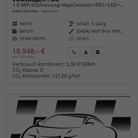
1.0 MPI Sitzheizung+AppConnect+PDC+LED+Touch+Lichtsensor+MultiLenkrad
sofort lieferbar
Neuwagen
Fahrzeugnr.
94933
Getriebe
Schalt. 5-Gang
Kraftstoff
Benzin
Außenfarbe
[0A0A] Reef Blue Metallic
Leistung
59 kW (80 PS)
Kilometerstand
20 km
18.948,– €
incl. 19% MwSt.
Rückruf
PDF-
Fahrzeug
anfordern
Datei,
drucken,
Verbrauch kombiniert:
5,30 l/100km
Fahrzeugexposé
parken
CO
-Klasse:
D
2
drucken
oder
CO
-Emissionen:
121,00 g/km
2
vergleichen