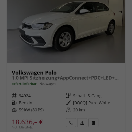
Volkswagen Polo
1.0 MPI Sitzheizung+AppConnect+PDC+LED+Touch+Lichtsensor+MultiLenkrad
sofort lieferbar
Neuwagen
Fahrzeugnr.
94924
Getriebe
Schalt. 5-Gang
Kraftstoff
Benzin
Außenfarbe
[0Q0Q] Pure White
Leistung
59 kW (80 PS)
Kilometerstand
20 km
18.636,– €
incl. 19% MwSt.
Rückruf
PDF-
Fahrzeug