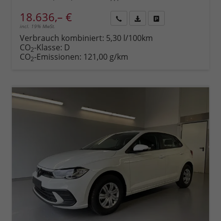
18.636,– €
incl. 19% MwSt.
Rückruf
PDF-
Fahrzeug
anfordern
Datei,
drucken,
Verbrauch kombiniert:
5,30 l/100km
Fahrzeugexposé
parken
CO
-Klasse:
D
2
drucken
oder
CO
-Emissionen:
121,00 g/km
2
vergleichen