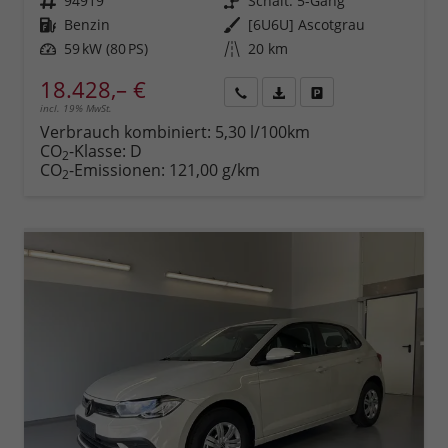
Fahrzeugnr.
94919
Getriebe
Schalt. 5-Gang
Kraftstoff
Benzin
Außenfarbe
[6U6U] Ascotgrau
Leistung
59 kW (80 PS)
Kilometerstand
20 km
18.428,– €
incl. 19% MwSt.
Rückruf
PDF-
Fahrzeug
anfordern
Datei,
drucken,
Verbrauch kombiniert:
5,30 l/100km
Fahrzeugexposé
parken
CO
-Klasse:
D
2
drucken
oder
CO
-Emissionen:
121,00 g/km
2
vergleichen