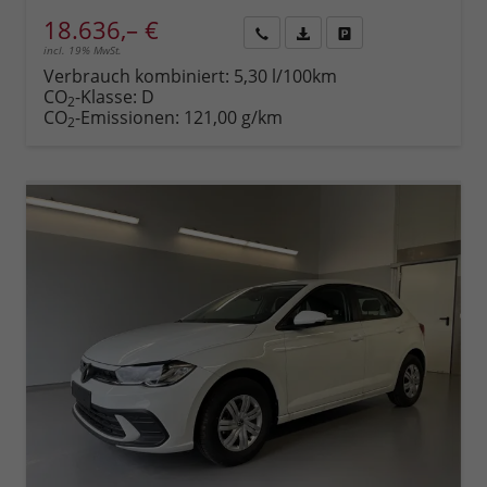
18.636,– €
incl. 19% MwSt.
Rückruf
PDF-
Fahrzeug
anfordern
Datei,
drucken,
Verbrauch kombiniert:
5,30 l/100km
Fahrzeugexposé
parken
CO
-Klasse:
D
2
drucken
oder
CO
-Emissionen:
121,00 g/km
2
vergleichen