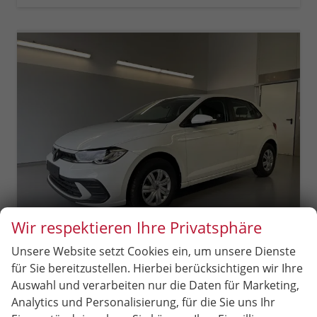
Wir respektieren Ihre Privatsphäre
Unsere Website setzt Cookies ein, um unsere Dienste
Volkswagen Polo
für Sie bereitzustellen. Hierbei berücksichtigen wir Ihre
1.0 MPI Sitzheizung+AppConnect+PDC+LED+Touch+Lichtsensor+MultiLenkrad
Auswahl und verarbeiten nur die Daten für Marketing,
sofort lieferbar
Neuwagen
Analytics und Personalisierung, für die Sie uns Ihr