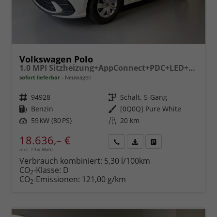
Volkswagen Polo
1.0 MPI Sitzheizung+AppConnect+PDC+LED+Touch+Lichtsensor+MultiLenkrad
sofort lieferbar
Neuwagen
Fahrzeugnr.
94928
Getriebe
Schalt. 5-Gang
Kraftstoff
Benzin
Außenfarbe
[0Q0Q] Pure White
Leistung
59 kW (80 PS)
Kilometerstand
20 km
18.636,– €
incl. 19% MwSt.
Rückruf
PDF-
Fahrzeug
anfordern
Datei,
drucken,
Verbrauch kombiniert:
5,30 l/100km
Fahrzeugexposé
parken
CO
-Klasse:
D
2
drucken
oder
CO
-Emissionen:
121,00 g/km
2
vergleichen