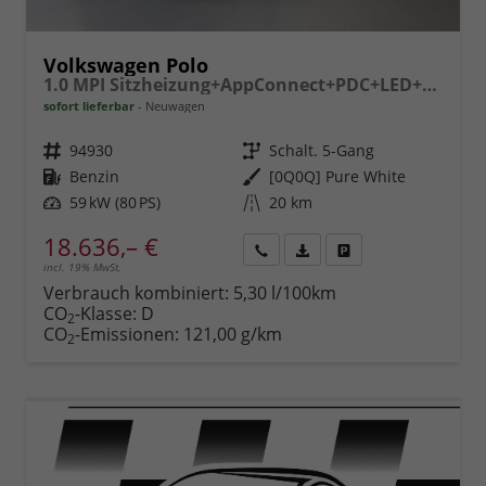
Volkswagen Polo
1.0 MPI Sitzheizung+AppConnect+PDC+LED+Touch+Lichtsensor+MultiLenkrad
sofort lieferbar
Neuwagen
Fahrzeugnr.
94930
Getriebe
Schalt. 5-Gang
Kraftstoff
Benzin
Außenfarbe
[0Q0Q] Pure White
Leistung
59 kW (80 PS)
Kilometerstand
20 km
18.636,– €
incl. 19% MwSt.
Rückruf
PDF-
Fahrzeug
anfordern
Datei,
drucken,
Verbrauch kombiniert:
5,30 l/100km
Fahrzeugexposé
parken
CO
-Klasse:
D
2
drucken
oder
CO
-Emissionen:
121,00 g/km
2
vergleichen